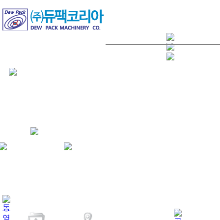
회사소개
제품소개
인사말
삼면포장기
연혁
수축포장기계
오시는길
밴드실라
자동날인기
진공포장기계
파레트 랩핑
박스제함기
박스테이핑기
자동밴딩기&
속기
콘베아시스템